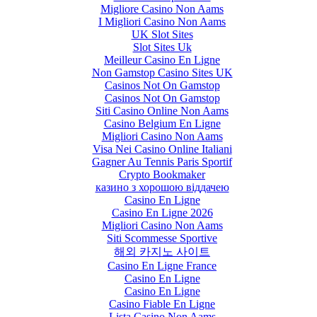
Migliore Casino Non Aams
I Migliori Casino Non Aams
UK Slot Sites
Slot Sites Uk
Meilleur Casino En Ligne
Non Gamstop Casino Sites UK
Casinos Not On Gamstop
Casinos Not On Gamstop
Siti Casino Online Non Aams
Casino Belgium En Ligne
Migliori Casino Non Aams
Visa Nei Casino Online Italiani
Gagner Au Tennis Paris Sportif
Crypto Bookmaker
казино з хорошою віддачею
Casino En Ligne
Casino En Ligne 2026
Migliori Casino Non Aams
Siti Scommesse Sportive
해외 카지노 사이트
Casino En Ligne France
Casino En Ligne
Casino En Ligne
Casino Fiable En Ligne
Lista Casino Non Aams