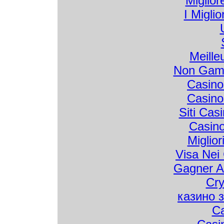
Miglio
I Migli
Meille
Non Gams
Casin
Casin
Siti Cas
Casino
Miglio
Visa Nei 
Gagner Au
Cr
казино 
Ca